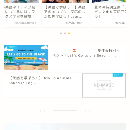
供が英語ネイティブ発
【英語で学ぼう！】英語
夏休み特別企画「フ
を身につけるには：フ
でのあいづち・反応のし
ピン文化を英語で学
ニックス学習を解説！
かたを学ぼう！Lear...
う！」
2024年6月19日
2025年7月21日
2024年7月
夏休み特別イ
ベント「Let’s Go to the Beach!」...
【英語で学ぼう！】How Do Animals
Sound in Eng...