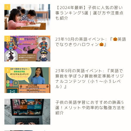
1
【2024年最新】子供に人気の習い
事ランキング5選｜選び方や注意点
も紹介
2
23年10月の英語イベント: 『
英語
でなりきりハロウィン
』
3
23年9月の英語イベント: 『英語で
算数を学ぼう♪算数検定準拠オリジ
ナルコンテンツ（小１～小３レベ
ル）』
4
子供の英語学習におすすめの映画5
選！メリットや効率的な勉強方法を
紹介