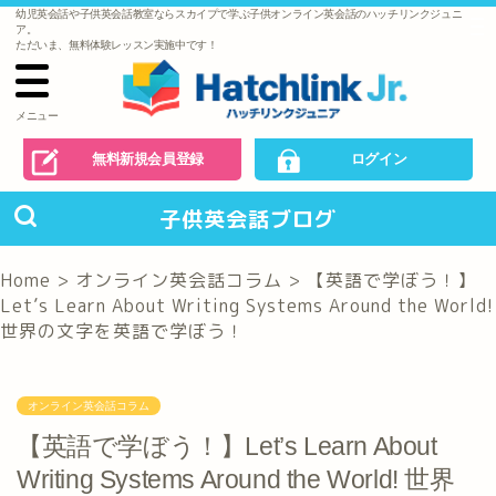
幼児英会話や子供英会話教室ならスカイプで学ぶ子供オンライン英会話のハッチリンクジュニ
で
ア。
の
ただいま、無料体験レッスン実施中です！
お
問
い
合
わ
メニュー
せ
無料新規会員登録
ログイン
子供英会話ブログ
Home
>
オンライン英会話コラム
>
【英語で学ぼう！】
Let’s Learn About Writing Systems Around the World!
世界の文字を英語で学ぼう！
オンライン英会話コラム
【英語で学ぼう！】Let’s Learn About
Writing Systems Around the World! 世界