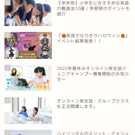
5
【学年別】小学生におすすめな英語
の勉強法10選｜学習時のポイントも
紹介
6
『
英語でなりきりハロウィン
』
イベント結果発表！！
7
2022年夏休みオンライン英会話ジ
ュニアキャンプ～募集開始のお知ら
せ～
8
オンライン英会話・グループクラス
を正式開講します。
9
バイリンガルのメリット・デメリッ