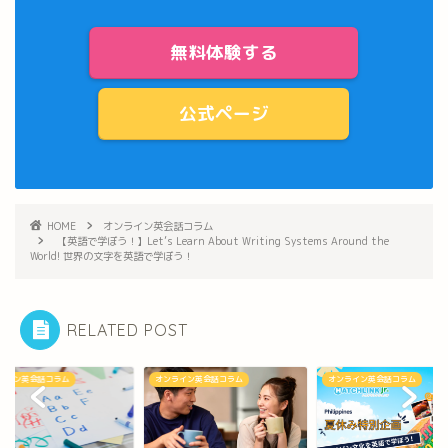
無料体験する
公式ページ
HOME
オンライン英会話コラム
【英語で学ぼう！】Let’s Learn About Writing Systems Around the
World! 世界の文字を英語で学ぼう！
RELATED POST
ライン英会話コラム
オンライン英会話コラム
オンライン英会話コラム