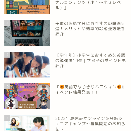
ナルコンテンツ（小１～小３レベ
ル）』
4
子供の英語学習におすすめの映画5
選！メリットや効率的な勉強方法を
紹介
5
【学年別】小学生におすすめな英語
の勉強法10選｜学習時のポイントも
紹介
6
『
英語でなりきりハロウィン
』
イベント結果発表！！
7
2022年夏休みオンライン英会話ジ
ュニアキャンプ～募集開始のお知ら
せ～