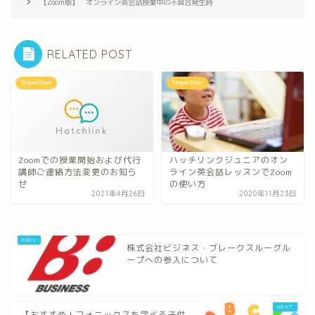
【Zoom版】 オンライン英会話授業中の不具合発生時
RELATED POST
Skype/Zoom
Skype/Zoom
Zoomでの授業開始および代行
ハッチリンクジュニアのオン
講師ご連絡方法変更のお知ら
ライン英会話レッスンでZoom
せ
の使い方
2021年4月26日
2020年11月23日
株式会社ビジネス・ブレークスルーグル
ープへの参入について
【おすすめ！フォニックスを学べる子供