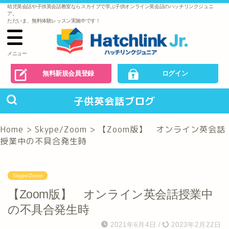
幼児英会話や子供英会話教室ならスカイプで学ぶ子供オンライン英会話のハッチリンクジュニ
で
ア。
の
ただいま、無料体験レッスン実施中です！
お
問
い
合
わ
メニュー
せ
無料新規会員登録
ログイン
子供英会話ブログ
Home
>
Skype/Zoom
>
【Zoom版】 オンライン英会話
授業中の不具合発生時
Skype/Zoom
【Zoom版】 オンライン英会話授業中
の不具合発生時
2021年6月4日
/
2023年2月22日