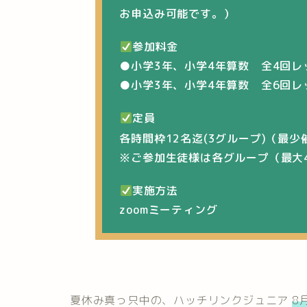
お申込み可能です。）
参加料金
●小学3年、小学4年算数 全4回レッス
●
小学3年、小学4年算数 全6回レッス
定員
各時間枠12名迄(3グループ)（最少
※ご参加生徒様は各グループ（最大
実施方法
zoomミーティング
夏休み真っ只中の、ハッチリンクジュニア
8