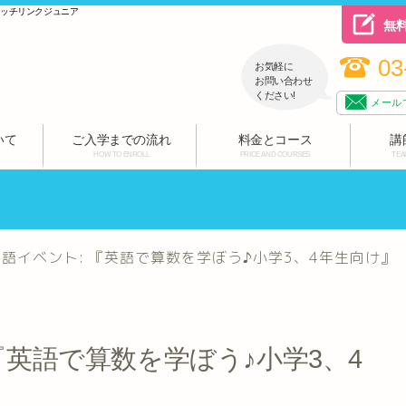
ハッチリンクジュニア
無
03
お気軽に
お問い合わせ
ください!
メール
いて
ご入学までの流れ
料金とコース
講
HOW TO ENROLL
PRICE AND COURSES
TEA
英語イベント: 『英語で算数を学ぼう♪小学3、4年生向け』
 『英語で算数を学ぼう♪小学3、4