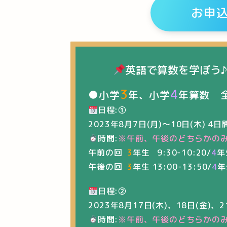
お申
英語で算数を学ぼう♪
3
4
●小学
年、小学
年算数 
日程:①
2023年8月7日(月)～10日(木) 4日
時間:
※午前、午後のどちらかの
午前の回
3
年生 9:30-10:20/
4
年
午後の回
3
年生 13:00-13:50/
4
年
日程:②
2023年8月17日(木)、18日(金)、2
時間:
※午前、午後のどちらかの