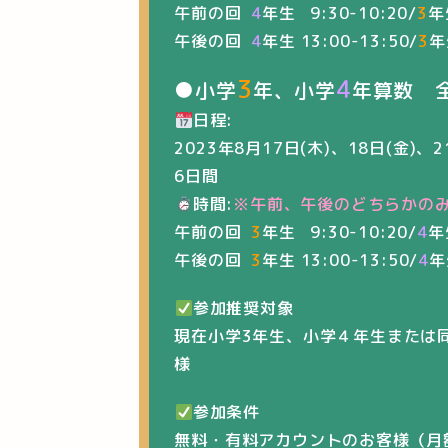
午前の回
4
年生 9:30-10:20/
3
年
午後の回
4
年生 13:00-13:50/
3
年
3
4
●小学
年、小学
年算数 
日程:
2023年8月17日(木)、18日(金)、2
6日間
時間:
※午前、午後のどちらかの
午前の回
3
年生 9:30-10:20/
4
年
午後の回
3
年生 13:00-13:50/
4
年
参加推奨対象
現在小学3年生、小学４年生または
様
参加条件
無料・有料アカウントのお客様（月