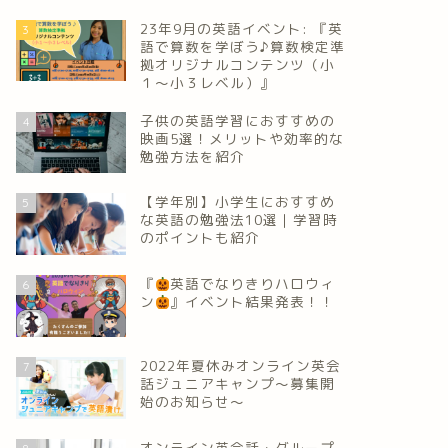
23年9月の英語イベント: 『英
3
語で算数を学ぼう♪算数検定準
拠オリジナルコンテンツ（小
１～小３レベル）』
子供の英語学習におすすめの
4
映画5選！メリットや効率的な
勉強方法を紹介
【学年別】小学生におすすめ
5
な英語の勉強法10選｜学習時
のポイントも紹介
『
英語でなりきりハロウィ
6
ン
』イベント結果発表！！
2022年夏休みオンライン英会
7
話ジュニアキャンプ～募集開
始のお知らせ～
オンライン英会話・グループ