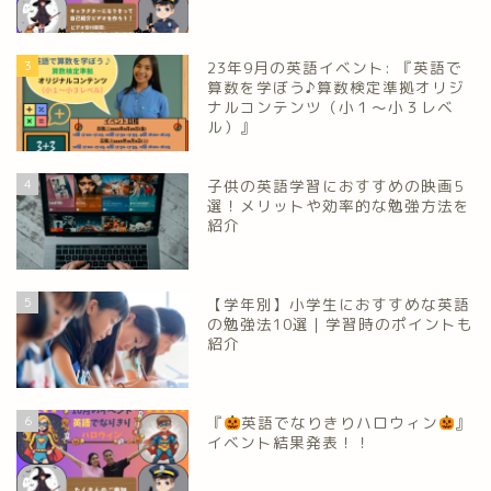
3
23年9月の英語イベント: 『英語で
算数を学ぼう♪算数検定準拠オリジ
ナルコンテンツ（小１～小３レベ
ル）』
4
子供の英語学習におすすめの映画5
選！メリットや効率的な勉強方法を
紹介
5
【学年別】小学生におすすめな英語
の勉強法10選｜学習時のポイントも
紹介
6
『
英語でなりきりハロウィン
』
イベント結果発表！！