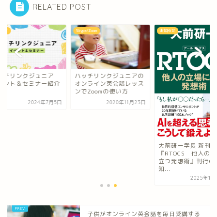
RELATED POST
らせ
Skype/Zoom
お知らせ
ッチリンクジュニア
ハッチリンクジュニアの
ベント＆セミナー紹介
オンライン英会話レッス
ンでZoomの使い方
2024年7月5日
2020年11月23日
大前研一学長 新刊
『RTOCS 他人の立
立つ発想術』刊行の
知...
2025年11
子供がオンライン英会話を毎日受講する