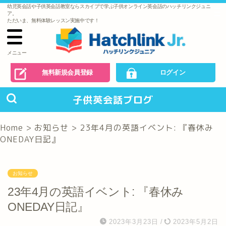
幼児英会話や子供英会話教室ならスカイプで学ぶ子供オンライン英会話のハッチリンクジュニ
で
ア。
の
ただいま、無料体験レッスン実施中です！
お
問
い
合
わ
メニュー
せ
無料新規会員登録
ログイン
子供英会話ブログ
Home
>
お知らせ
>
23年4月の英語イベント: 『春休み
ONEDAY日記』
お知らせ
23年4月の英語イベント: 『春休み
ONEDAY日記』
2023年3月23日
/
2023年5月2日