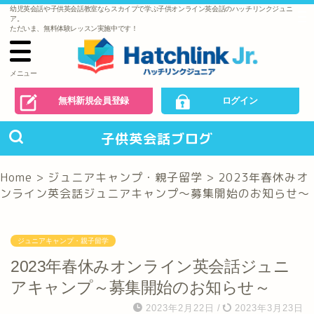
幼児英会話や子供英会話教室ならスカイプで学ぶ子供オンライン英会話のハッチリンクジュニ
で
ア。
の
ただいま、無料体験レッスン実施中です！
お
問
い
合
わ
メニュー
せ
無料新規会員登録
ログイン
子供英会話ブログ
Home
>
ジュニアキャンプ・親子留学
>
2023年春休みオ
ンライン英会話ジュニアキャンプ～募集開始のお知らせ～
ジュニアキャンプ・親子留学
2023年春休みオンライン英会話ジュニ
アキャンプ～募集開始のお知らせ～
2023年2月22日
/
2023年3月23日