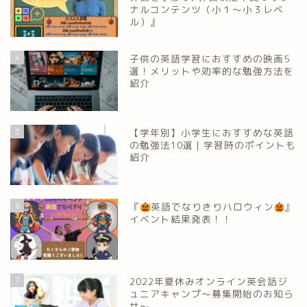
ナルコンテンツ（小１～小３レベ
ル）』
4
子供の英語学習におすすめの映画5
選！メリットや効率的な勉強方法を
紹介
5
【学年別】小学生におすすめな英語
の勉強法10選｜学習時のポイントも
紹介
6
『
英語でなりきりハロウィン
』
イベント結果発表！！
7
2022年夏休みオンライン英会話ジ
ュニアキャンプ～募集開始のお知ら
せ～