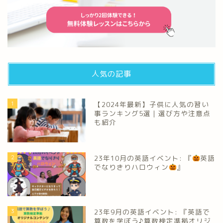
人気の記事
1
【2024年最新】子供に人気の習い
事ランキング5選｜選び方や注意点
も紹介
2
23年10月の英語イベント: 『
英語
でなりきりハロウィン
』
3
23年9月の英語イベント: 『英語で
算数を学ぼう♪算数検定準拠オリジ