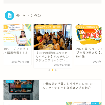
RELATED POST
イベント
ジュニアキャンプ・親子留学
オンライン英会話コラム
第１回リーディングコ
2024 夏 ジュニアキ
テスト結果発表！！』
プを振り返って【VOL
【2019年夏のスペシャ
Neil先...
ルイベント】ハッチリン
クジュニアキャンプ・...
2023年3月15日
2024年9
2019年5月4日
子供の英語学習におすすめの映画5選！
メリットや効率的な勉強方法を紹介