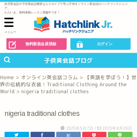
幼児英会話や子供英会話教室ならスカイプで学ぶ子供オンライン英会話のハッチリンクジュニ
で
ア。
の
ただいま、無料体験レッスン実施中です！
お
問
い
合
わ
メニュー
せ
無料新規会員登録
ログイン
子供英会話ブログ
Home
>
オンライン英会話コラム
>
【英語を学ぼう！】世
界の伝統的な衣装！Traditional Clothing Around the
World
>
nigeria traditional clothes
nigeria traditional clothes
2025年5月7日
/
2025年9月26日