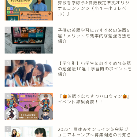
算数を学ぼう♪算数検定準拠オリジ
ナルコンテンツ（小１～小３レベ
ル）』
4
子供の英語学習におすすめの映画5
選！メリットや効率的な勉強方法を
紹介
5
【学年別】小学生におすすめな英語
の勉強法10選｜学習時のポイントも
紹介
6
『
英語でなりきりハロウィン
』
イベント結果発表！！
7
2022年夏休みオンライン英会話ジ
ュニアキャンプ～募集開始のお知ら