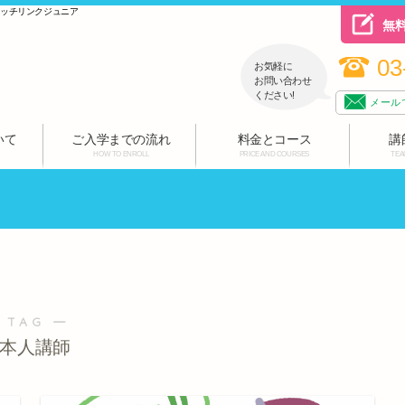
ハッチリンクジュニア
無
03
お気軽に
お問い合わせ
ください!
メール
いて
ご入学までの流れ
料金とコース
講
HOW TO ENROLL
PRICE AND COURSES
TEA
 TAG ―
本人講師