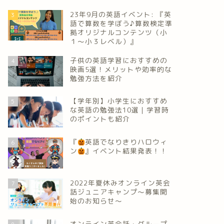
23年9月の英語イベント: 『英
3
語で算数を学ぼう♪算数検定準
拠オリジナルコンテンツ（小
１～小３レベル）』
子供の英語学習におすすめの
4
映画5選！メリットや効率的な
勉強方法を紹介
【学年別】小学生におすすめ
5
な英語の勉強法10選｜学習時
のポイントも紹介
『
英語でなりきりハロウィ
6
ン
』イベント結果発表！！
2022年夏休みオンライン英会
7
話ジュニアキャンプ～募集開
始のお知らせ～
オンライン英会話・グループ