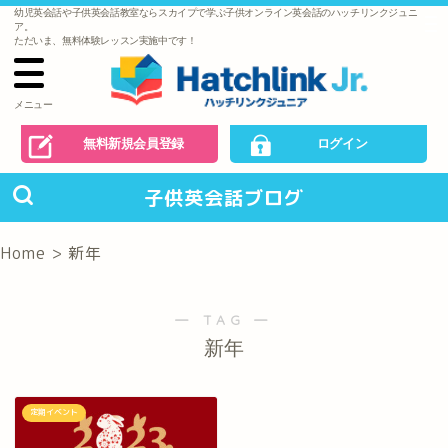
幼児英会話や子供英会話教室ならスカイプで学ぶ子供オンライン英会話のハッチリンクジュニ
で
ア。
の
ただいま、無料体験レッスン実施中です！
お
問
い
合
わ
メニュー
せ
無料新規会員登録
ログイン
子供英会話ブログ
Home
>
新年
― TAG ―
新年
定期イベント