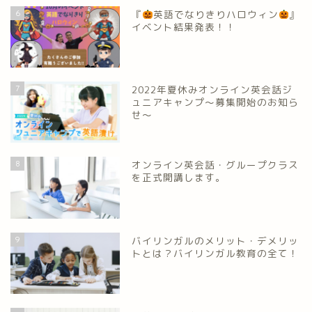
6
『
英語でなりきりハロウィン
』
イベント結果発表！！
7
2022年夏休みオンライン英会話ジ
ュニアキャンプ～募集開始のお知ら
せ～
8
オンライン英会話・グループクラス
を正式開講します。
9
バイリンガルのメリット・デメリッ
トとは？バイリンガル教育の全て！