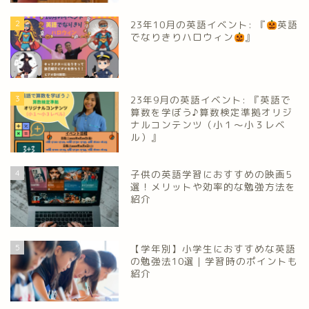
2
23年10月の英語イベント: 『
英語
でなりきりハロウィン
』
3
23年9月の英語イベント: 『英語で
算数を学ぼう♪算数検定準拠オリジ
ナルコンテンツ（小１～小３レベ
ル）』
4
子供の英語学習におすすめの映画5
選！メリットや効率的な勉強方法を
紹介
5
【学年別】小学生におすすめな英語
の勉強法10選｜学習時のポイントも
紹介