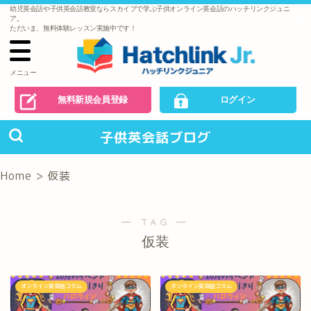
幼児英会話や子供英会話教室ならスカイプで学ぶ子供オンライン英会話のハッチリンクジュニ
で
ア。
の
ただいま、無料体験レッスン実施中です！
お
問
い
合
わ
メニュー
せ
無料新規会員登録
ログイン
子供英会話ブログ
Home
>
仮装
― TAG ―
仮装
オンライン英会話コラム
オンライン英会話コラム