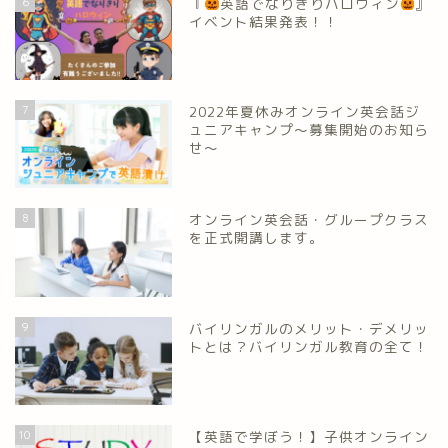
6
『
英語でなりきりハロウィン
』
イベント結果発表！！
7
2022年夏休みオンライン英会話ジ
ュニアキャンプ～募集開始のお知ら
せ～
8
オンライン英会話・グループクラス
を正式開講します。
9
バイリンガルのメリット・デメリッ
トとは？バイリンガル教育の全て！
10
【英語で学ぼう！】子供オンライン