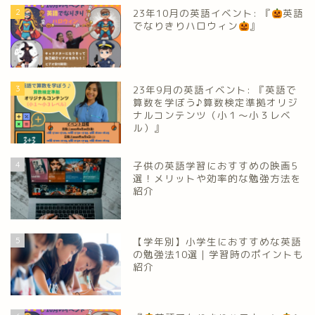
2
23年10月の英語イベント: 『
英語
でなりきりハロウィン
』
3
23年9月の英語イベント: 『英語で
算数を学ぼう♪算数検定準拠オリジ
ナルコンテンツ（小１～小３レベ
ル）』
4
子供の英語学習におすすめの映画5
選！メリットや効率的な勉強方法を
紹介
5
【学年別】小学生におすすめな英語
の勉強法10選｜学習時のポイントも
紹介