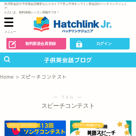
幼児英会話や子供英会話教室ならスカイプで学ぶ子供オンライン英会話のハッチリンクジュニ
で
ア。
の
ただいま、無料体験レッスン実施中です！
お
問
い
合
わ
メニュー
せ
無料新規会員登録
ログイン
子供英会話ブログ
Home
>
スピーチコンテスト
― TAG ―
スピーチコンテスト
イベント・キャンペーン
オンライン英会話コラム