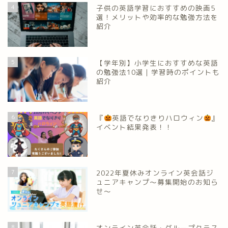
4
子供の英語学習におすすめの映画5
選！メリットや効率的な勉強方法を
紹介
5
【学年別】小学生におすすめな英語
の勉強法10選｜学習時のポイントも
紹介
6
『
英語でなりきりハロウィン
』
イベント結果発表！！
7
2022年夏休みオンライン英会話ジ
ュニアキャンプ～募集開始のお知ら
せ～
8
オンライン英会話・グループクラス