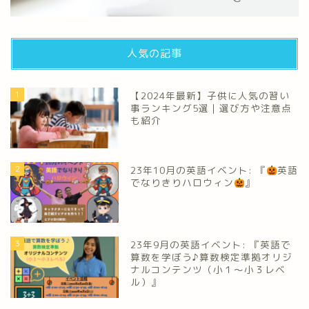
人気の記事
1
【2024年最新】子供に人気の習い
事ランキング5選｜選び方や注意点
も紹介
2
23年10月の英語イベント: 『
英語
でなりきりハロウィン
』
3
23年9月の英語イベント: 『英語で
算数を学ぼう♪算数検定準拠オリジ
ナルコンテンツ（小１～小３レベ
ル）』