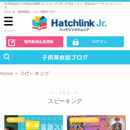
幼児英会話や子供英会話教室ならスカイプで学ぶ子供オンライン英会話のハッチリンクジュニ
で
ア。
の
ただいま、無料体験レッスン実施中です！
お
問
い
合
わ
メニュー
せ
無料新規会員登録
ログイン
子供英会話ブログ
Home
>
スピーキング
― TAG ―
スピーキング
定期イベント
オンライン英会話コラム