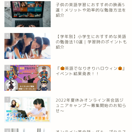
4
子供の英語学習におすすめの映画5
選！メリットや効率的な勉強方法を
紹介
5
【学年別】小学生におすすめな英語
の勉強法10選｜学習時のポイントも
紹介
6
『
英語でなりきりハロウィン
』
イベント結果発表！！
7
2022年夏休みオンライン英会話ジ
ュニアキャンプ～募集開始のお知ら
せ～
8
オンライン英会話・グループクラス