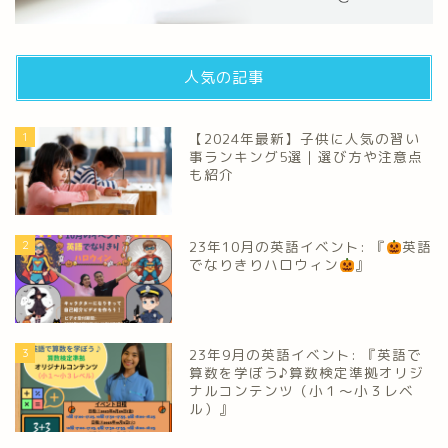
人気の記事
1
【2024年最新】子供に人気の習い
事ランキング5選｜選び方や注意点
も紹介
2
23年10月の英語イベント: 『
英語
でなりきりハロウィン
』
3
23年9月の英語イベント: 『英語で
算数を学ぼう♪算数検定準拠オリジ
ナルコンテンツ（小１～小３レベ
ル）』