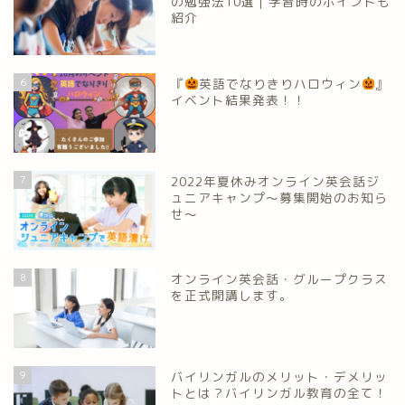
の勉強法10選｜学習時のポイントも
紹介
6
『
英語でなりきりハロウィン
』
イベント結果発表！！
7
2022年夏休みオンライン英会話ジ
ュニアキャンプ～募集開始のお知ら
せ～
8
オンライン英会話・グループクラス
を正式開講します。
9
バイリンガルのメリット・デメリッ
トとは？バイリンガル教育の全て！