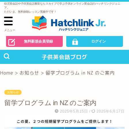
幼児英会話や子供英会話教室ならスカイプで学ぶ子供オンライン英会話のハッチリンクジュニ
で
ア。
の
ただいま、無料体験レッスン実施中です！
お
問
い
合
わ
メニュー
せ
無料新規会員登録
ログイン
子供英会話ブログ
Home
>
お知らせ
>
留学プログラム in NZ のご案内
お知らせ
留学プログラム in NZ のご案内
2025年5月15日
/
2025年6月17日