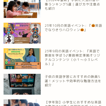
事ランキング5選｜選び方や注意点
も紹介
2
23年10月の英語イベント: 『
英語
でなりきりハロウィン
』
3
23年9月の英語イベント: 『英語で
算数を学ぼう♪算数検定準拠オリジ
ナルコンテンツ（小１～小３レベ
ル）』
4
子供の英語学習におすすめの映画5
選！メリットや効率的な勉強方法を
紹介
5
【学年別】小学生におすすめな英語