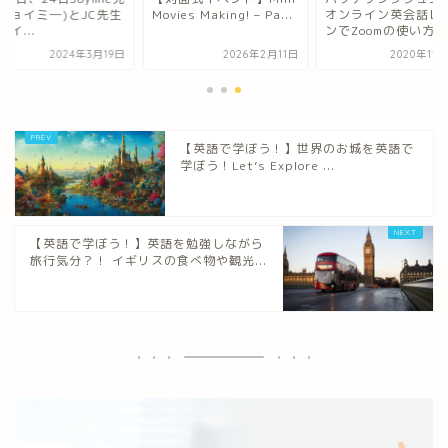
(ジョイミ―)とJC先生
Movies Making! – Pa...
オンライン英会話レ
ェイ...
ンでZoomの使い方
2024年3月19日
2026年2月11日
2020年11
【英語で学ぼう！】世界のお城を英語で
学ぼう！Let’s Explore ...
【英語で学ぼう！】英語を勉強しながら
旅行気分？！ イギリスの食べ物や観光...