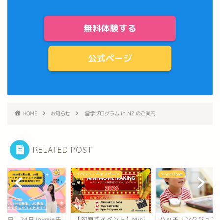
無料体験する
公式ページ
HOME
お知らせ
留学プログラム in NZ のご案内
RELATED POST
らせ
イベント・キャンペーン
Skype/Zoom
23日、24日Joymie先
【対面式イベント】Mini
ハッチリンクジュニ