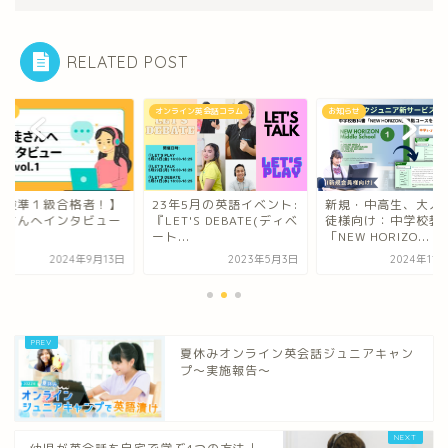
RELATED POST
ライン英会話コラム
お知らせ
お知らせ
3年5月の英語イベント:
新規・中高生、大人の生
【英検準１級合格者
ET'S DEBATE(ディベ
徒様向け：中学校教科書
生徒さんへインタビ
...
「NEW HORIZO...
vol. 1
2023年5月3日
2024年11月29日
2024年9
夏休みオンライン英会話ジュニアキャン
プ～実施報告～