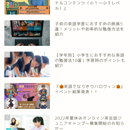
ナルコンテンツ（小１～小３レベ
ル）』
4
子供の英語学習におすすめの映画5
選！メリットや効率的な勉強方法を
紹介
5
【学年別】小学生におすすめな英語
の勉強法10選｜学習時のポイントも
紹介
6
『
英語でなりきりハロウィン
』
イベント結果発表！！
7
2022年夏休みオンライン英会話ジ
ュニアキャンプ～募集開始のお知ら
せ～