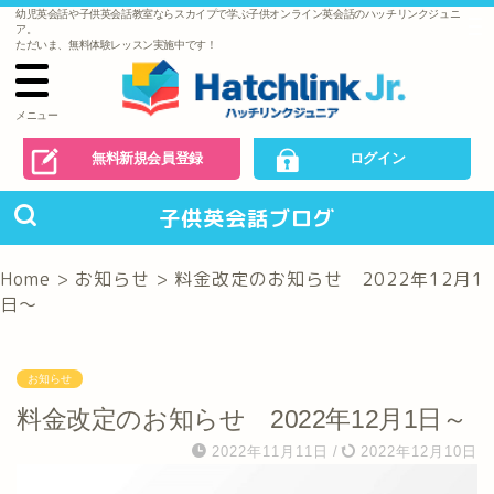
幼児英会話や子供英会話教室ならスカイプで学ぶ子供オンライン英会話のハッチリンクジュニ
で
ア。
の
ただいま、無料体験レッスン実施中です！
お
問
い
合
わ
メニュー
せ
無料新規会員登録
ログイン
子供英会話ブログ
Home
>
お知らせ
>
料金改定のお知らせ 2022年12月1
日～
お知らせ
料金改定のお知らせ 2022年12月1日～
2022年11月11日
/
2022年12月10日