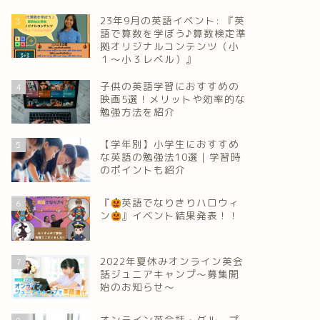
23年9月の英語イベント: 『英
3
語で算数を学ぼう♪算数検定準
拠オリジナルコンテンツ（小
１～小３レベル）』
子供の英語学習におすすめの
4
映画5選！メリットや効率的な
勉強方法を紹介
【学年別】小学生におすすめ
5
な英語の勉強法10選｜学習時
のポイントも紹介
『
英語でなりきりハロウィ
6
ン
』イベント結果発表！！
2022年夏休みオンライン英会
7
話ジュニアキャンプ～募集開
始のお知らせ～
オンライン英会話・グループ