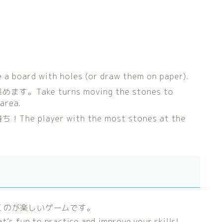
d with holes (or draw them on paper).
ke turns moving the stones to
 area.
layer with the most stones at the
くのが楽しいゲームです。
t’s fun to practice and improve your skills!