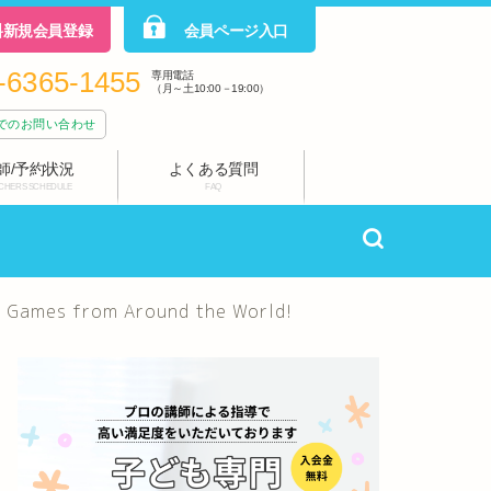
料新規会員登録
会員ページ入口
-6365-1455
専用電話
（月～土10:00－19:00）
でのお問い合わせ
師/予約状況
よくある質問
CHERS SCHEDULE
FAQ
from Around the World!