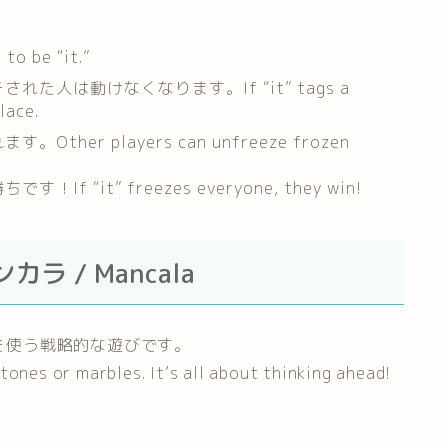
 be “it.”
人は動けなくなります。If “it” tags a
lace.
er players can unfreeze frozen
“it” freezes everyone, they win!
ラ / Mancala
頭を使う戦略的な遊びです。
tones or marbles. It’s all about thinking ahead!