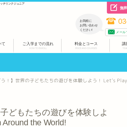
ハッチリンクジュニア
無
03
お気軽に
お問い合わせ
ください!
メール
いて
ご入学までの流れ
料金とコース
講
HOW TO ENROLL
PRICE AND COURSES
TEA
】世界の子どもたちの遊びを体験しよう！ Let’s Play Games 
の子どもたちの遊びを体験しよ
Around the World!