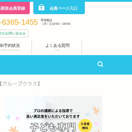
料新規会員登録
会員ページ入口
-6365-1455
専用電話
（月～土10:00－19:00）
でのお問い合わせ
師/予約状況
よくある質問
CHERS SCHEDULE
FAQ
せ【グループクラス】