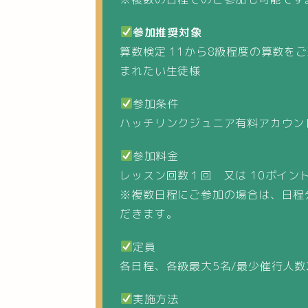
参加推奨対象
算数検定 11から8級程度の算数を
まれたい生徒様
参加条件
ハッチリンクジュニア有料アカウン
参加料金
レッスン回数１回 又は 10ポイント
※複数日程にご参加の場合は、日程
だきます。
定員
各日程、各級最大5名/最少催行人数
実施方法