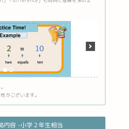
ction」「difference」も同時に理解を深めま
す。
能性がございます。
拠内容 -小学２年生相当