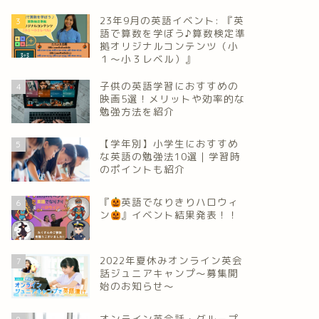
23年9月の英語イベント: 『英
3
語で算数を学ぼう♪算数検定準
拠オリジナルコンテンツ（小
１～小３レベル）』
子供の英語学習におすすめの
4
映画5選！メリットや効率的な
勉強方法を紹介
【学年別】小学生におすすめ
5
な英語の勉強法10選｜学習時
のポイントも紹介
『
英語でなりきりハロウィ
6
ン
』イベント結果発表！！
2022年夏休みオンライン英会
7
話ジュニアキャンプ～募集開
始のお知らせ～
オンライン英会話・グループ