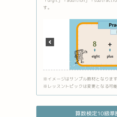
「digit」「addition」「subtra
す。
※イメージはサンプル教材となりま
※レッスントピックは変更となる可
算数検定10級準