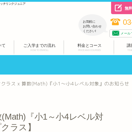
ハッチリンクジュニア
無
03
お気軽に
お問い合わせ
ください!
メール
いて
ご入学までの流れ
料金とコース
講
HOW TO ENROLL
PRICE AND COURSES
TEA
クラス x 算数(Math)『小1～小4レベル対象』のお知ら
(Math)『小1～小4レベル対
プクラス】