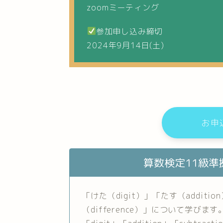
zoomミーティング
参加申し込み締切
2024年9月14日(土)
お申
算数検定11級準
「けた（digit）」「たす（additio
（difference）」について学び