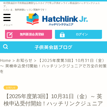
幼児英会話や子供英会話教室ならスカイプで学ぶ子供オンライン英会話のハッチリンクジュニ
で
ア。
の
ただいま、無料体験レッスン実施中です！
お
問
い
合
わ
メニュー
せ
無料新規会員登録
ログイン
子供英会話ブログ
Home
>
お知らせ
>
【2025年度第3回】10月31日（金）
～ 英検申込受付開始！ハッチリンクジュニアで万全の対策
を
お知らせ
【2025年度第3回】10月31日（金）～ 英
検申込受付開始！ハッチリンクジュニア