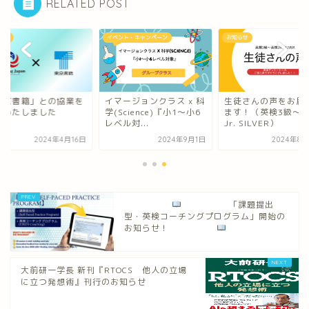
RELATED POST
らせ
イベント・キャンペーン
お知らせ
東京書籍」との協業を
イマージョンクラス x 科
生徒さんの声をお届
始いたしました
学(Science)『小1～小6
ます！（英検3級～
レベル対...
Jr. SILVER）
2024年4月16日
2024年9月1日
2024年8月
「課題提出
型・英検コーチングプログラム」開始の
お知らせ！
大前研一学長 新刊『RTOCS 他人の立場
に立つ発想術』刊行のお知らせ