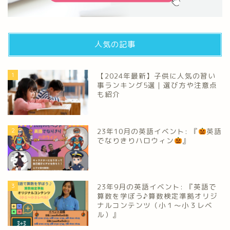
人気の記事
1
【2024年最新】子供に人気の習い
事ランキング5選｜選び方や注意点
も紹介
2
23年10月の英語イベント: 『
英語
でなりきりハロウィン
』
3
23年9月の英語イベント: 『英語で
算数を学ぼう♪算数検定準拠オリジ
ナルコンテンツ（小１～小３レベ
ル）』