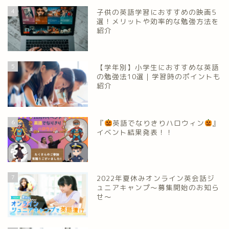
4
子供の英語学習におすすめの映画5
選！メリットや効率的な勉強方法を
紹介
5
【学年別】小学生におすすめな英語
の勉強法10選｜学習時のポイントも
紹介
6
『
英語でなりきりハロウィン
』
イベント結果発表！！
7
2022年夏休みオンライン英会話ジ
ュニアキャンプ～募集開始のお知ら
せ～