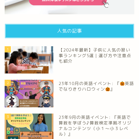
人気の記事
1
【2024年最新】子供に人気の習い
事ランキング5選｜選び方や注意点
も紹介
2
23年10月の英語イベント: 『
英語
でなりきりハロウィン
』
3
23年9月の英語イベント: 『英語で
算数を学ぼう♪算数検定準拠オリジ
ナルコンテンツ（小１～小３レベ
ル）』