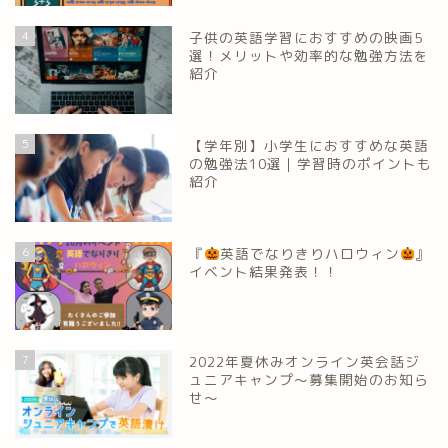
4
子供の英語学習におすすめの映画5
選！メリットや効率的な勉強方法を
紹介
5
【学年別】小学生におすすめな英語
の勉強法10選｜学習時のポイントも
紹介
6
『
英語でなりきりハロウィン
』
イベント結果発表！！
7
2022年夏休みオンライン英会話ジ
ュニアキャンプ～募集開始のお知ら
せ～