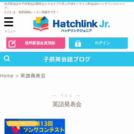
幼児英会話や子供英会話教室ならスカイプで学ぶ子供オンライン英会話のハッチリンクジュニ
で
ア。
の
ただいま、無料体験レッスン実施中です！
お
問
い
合
わ
メニュー
せ
無料新規会員登録
ログイン
子供英会話ブログ
Home
>
英語発表会
― TAG ―
英語発表会
イベント・キャンペーン