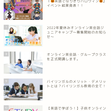
6
『
英語でなりきりハロウィン
』
イベント結果発表！！
7
2022年夏休みオンライン英会話ジ
ュニアキャンプ～募集開始のお知ら
せ～
8
オンライン英会話・グループクラス
を正式開講します。
9
バイリンガルのメリット・デメリッ
トとは？バイリンガル教育の全て！
10
【英語で学ぼう！】子供オンライン