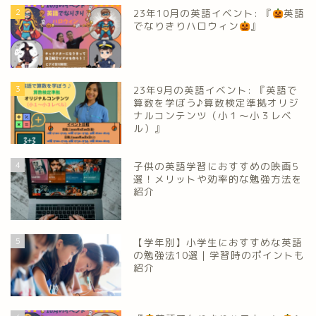
2
23年10月の英語イベント: 『
英語
でなりきりハロウィン
』
3
23年9月の英語イベント: 『英語で
算数を学ぼう♪算数検定準拠オリジ
ナルコンテンツ（小１～小３レベ
ル）』
4
子供の英語学習におすすめの映画5
選！メリットや効率的な勉強方法を
紹介
5
【学年別】小学生におすすめな英語
の勉強法10選｜学習時のポイントも
紹介