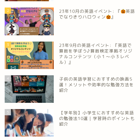
2
23年10月の英語イベント: 『
英語
でなりきりハロウィン
』
3
23年9月の英語イベント: 『英語で
算数を学ぼう♪算数検定準拠オリジ
ナルコンテンツ（小１～小３レベ
ル）』
4
子供の英語学習におすすめの映画5
選！メリットや効率的な勉強方法を
紹介
5
【学年別】小学生におすすめな英語
の勉強法10選｜学習時のポイントも
紹介