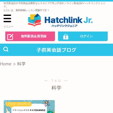
幼児英会話や子供英会話教室ならスカイプで学ぶ子供オンライン英会話のハッチリンクジュニ
で
ア。
の
ただいま、無料体験レッスン実施中です！
お
問
い
合
わ
メニュー
せ
無料新規会員登録
ログイン
子供英会話ブログ
Home
>
科学
― TAG ―
科学
イベント・キャンペーン