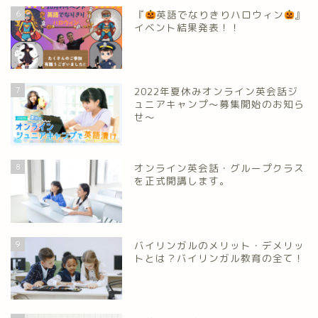
6
『
英語でなりきりハロウィン
』
イベント結果発表！！
7
2022年夏休みオンライン英会話ジ
ュニアキャンプ～募集開始のお知ら
せ～
8
オンライン英会話・グループクラス
を正式開講します。
9
バイリンガルのメリット・デメリッ
トとは？バイリンガル教育の全て！