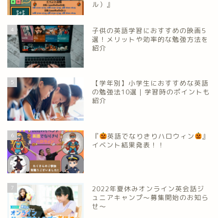
ル）』
4
子供の英語学習におすすめの映画5
選！メリットや効率的な勉強方法を
紹介
5
【学年別】小学生におすすめな英語
の勉強法10選｜学習時のポイントも
紹介
6
『
英語でなりきりハロウィン
』
イベント結果発表！！
7
2022年夏休みオンライン英会話ジ
ュニアキャンプ～募集開始のお知ら
せ～