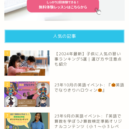
人気の記事
1
【2024年最新】子供に人気の習い
事ランキング5選｜選び方や注意点
も紹介
2
23年10月の英語イベント: 『
英語
でなりきりハロウィン
』
3
23年9月の英語イベント: 『英語で
算数を学ぼう♪算数検定準拠オリジ
ナルコンテンツ（小１～小３レベ