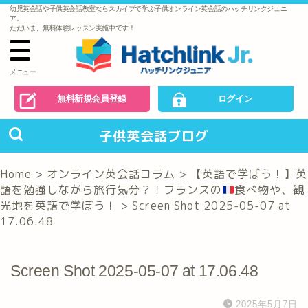
幼児英会話や子供英会話教室ならスカイプで学ぶ子供オンライン英会話のハッチリンクジュニ
で
ア。
の
ただいま、無料体験レッスン実施中です！
お
問
い
合
わ
メニュー
せ
無料新規会員登録
ログイン
子供英会話ブログ
Home
>
オンライン英会話コラム
>
【英語で学ぼう！】英
語を勉強しながら旅行気分？！フランスの
食べ物や、観
光地を英語で学ぼう！
>
Screen Shot 2025-05-07 at
17.06.48
Screen Shot 2025-05-07 at 17.06.48
2025年5月7日