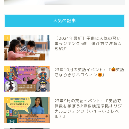
人気の記事
1
【2024年最新】子供に人気の習い
事ランキング5選｜選び方や注意点
も紹介
2
23年10月の英語イベント: 『
英語
でなりきりハロウィン
』
3
23年9月の英語イベント: 『英語で
算数を学ぼう♪算数検定準拠オリジ
ナルコンテンツ（小１～小３レベ
ル）』