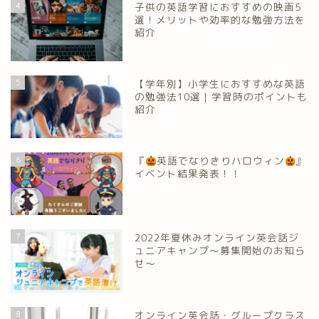
4
子供の英語学習におすすめの映画5
選！メリットや効率的な勉強方法を
紹介
5
【学年別】小学生におすすめな英語
の勉強法10選｜学習時のポイントも
紹介
6
『
英語でなりきりハロウィン
』
イベント結果発表！！
7
2022年夏休みオンライン英会話ジ
ュニアキャンプ～募集開始のお知ら
せ～
8
オンライン英会話・グループクラス