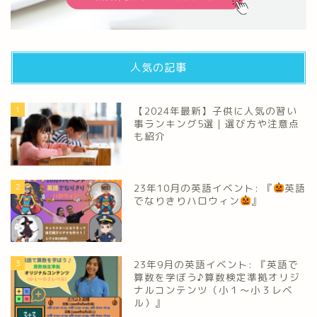
人気の記事
1
【2024年最新】子供に人気の習い
事ランキング5選｜選び方や注意点
も紹介
2
23年10月の英語イベント: 『
英語
でなりきりハロウィン
』
3
23年9月の英語イベント: 『英語で
算数を学ぼう♪算数検定準拠オリジ
ナルコンテンツ（小１～小３レベ
ル）』