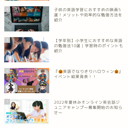
4
子供の英語学習におすすめの映画5
選！メリットや効率的な勉強方法を
紹介
5
【学年別】小学生におすすめな英語
の勉強法10選｜学習時のポイントも
紹介
6
『
英語でなりきりハロウィン
』
イベント結果発表！！
7
2022年夏休みオンライン英会話ジ
ュニアキャンプ～募集開始のお知ら
せ～