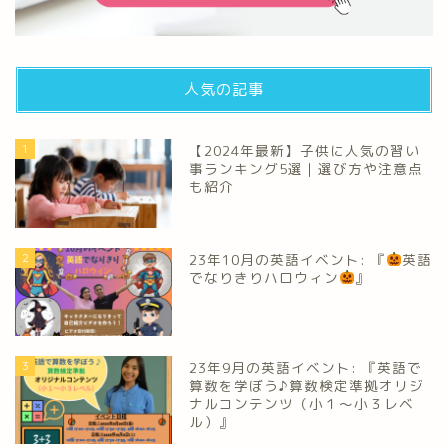
人気の記事
1
【2024年最新】子供に人気の習い
事ランキング5選｜選び方や注意点
も紹介
2
23年10月の英語イベント: 『
英語
でなりきりハロウィン
』
3
23年9月の英語イベント: 『英語で
算数を学ぼう♪算数検定準拠オリジ
ナルコンテンツ（小１～小３レベ
ル）』