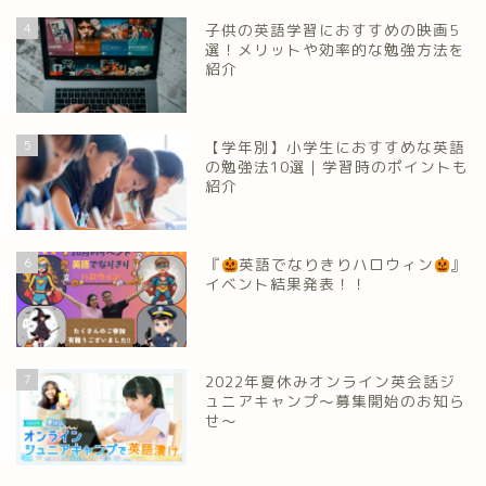
4
子供の英語学習におすすめの映画5
選！メリットや効率的な勉強方法を
紹介
5
【学年別】小学生におすすめな英語
の勉強法10選｜学習時のポイントも
紹介
6
『
英語でなりきりハロウィン
』
イベント結果発表！！
7
2022年夏休みオンライン英会話ジ
ュニアキャンプ～募集開始のお知ら
せ～