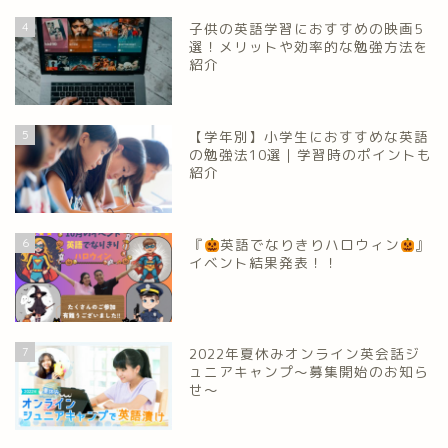
4
子供の英語学習におすすめの映画5
選！メリットや効率的な勉強方法を
紹介
5
【学年別】小学生におすすめな英語
の勉強法10選｜学習時のポイントも
紹介
6
『
英語でなりきりハロウィン
』
イベント結果発表！！
7
2022年夏休みオンライン英会話ジ
ュニアキャンプ～募集開始のお知ら
せ～