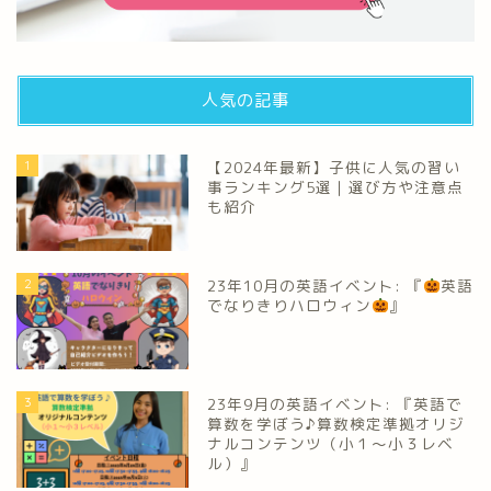
人気の記事
1
【2024年最新】子供に人気の習い
事ランキング5選｜選び方や注意点
も紹介
2
23年10月の英語イベント: 『
英語
でなりきりハロウィン
』
3
23年9月の英語イベント: 『英語で
算数を学ぼう♪算数検定準拠オリジ
ナルコンテンツ（小１～小３レベ
ル）』