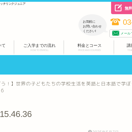
ハッチリンクジュニア
無
03
お気軽に
お問い合わせ
ください!
メール
いて
ご入学までの流れ
料金とコース
講
HOW TO ENROLL
PRICE AND COURSES
TEA
！】世界の子どもたちの学校生活を英語と日本語で学ぼう！Let’s lea
36
 15.46.36