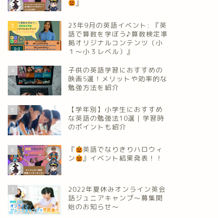
』
23年9月の英語イベント: 『英
3
語で算数を学ぼう♪算数検定準
拠オリジナルコンテンツ（小
１～小３レベル）』
子供の英語学習におすすめの
4
映画5選！メリットや効率的な
勉強方法を紹介
【学年別】小学生におすすめ
5
な英語の勉強法10選｜学習時
のポイントも紹介
『
英語でなりきりハロウィ
6
ン
』イベント結果発表！！
2022年夏休みオンライン英会
7
話ジュニアキャンプ～募集開
始のお知らせ～