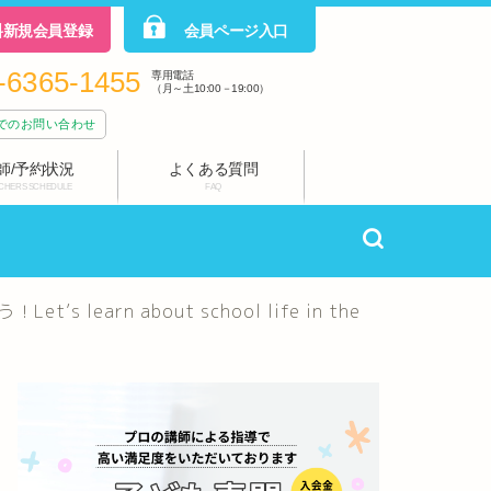
料新規会員登録
会員ページ入口
-6365-1455
専用電話
（月～土10:00－19:00）
でのお問い合わせ
師/予約状況
よくある質問
CHERS SCHEDULE
FAQ
rn about school life in the