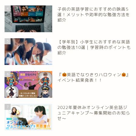
4
子供の英語学習におすすめの映画5
選！メリットや効率的な勉強方法を
紹介
5
【学年別】小学生におすすめな英語
の勉強法10選｜学習時のポイントも
紹介
6
『
英語でなりきりハロウィン
』
イベント結果発表！！
7
2022年夏休みオンライン英会話ジ
ュニアキャンプ～募集開始のお知ら
せ～