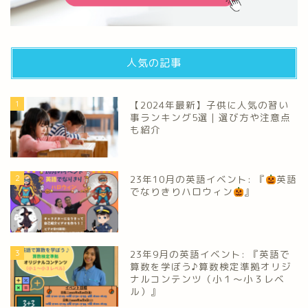
人気の記事
1
【2024年最新】子供に人気の習い
事ランキング5選｜選び方や注意点
も紹介
2
23年10月の英語イベント: 『
英語
でなりきりハロウィン
』
3
23年9月の英語イベント: 『英語で
算数を学ぼう♪算数検定準拠オリジ
ナルコンテンツ（小１～小３レベ
ル）』