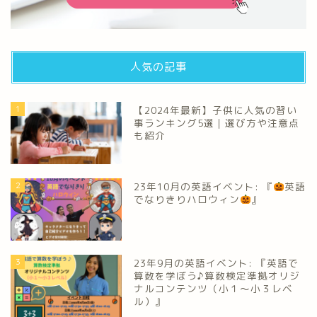
人気の記事
1
【2024年最新】子供に人気の習い
事ランキング5選｜選び方や注意点
も紹介
2
23年10月の英語イベント: 『
英語
でなりきりハロウィン
』
3
23年9月の英語イベント: 『英語で
算数を学ぼう♪算数検定準拠オリジ
ナルコンテンツ（小１～小３レベ
ル）』