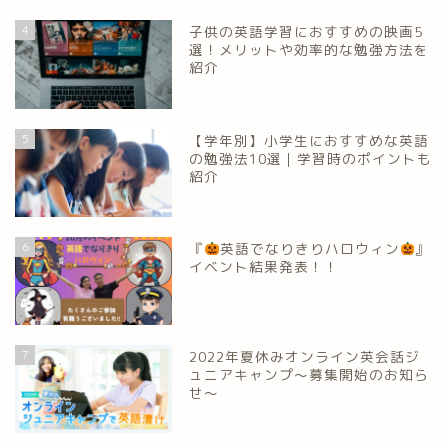
4
子供の英語学習におすすめの映画5
選！メリットや効率的な勉強方法を
紹介
5
【学年別】小学生におすすめな英語
の勉強法10選｜学習時のポイントも
紹介
6
『
英語でなりきりハロウィン
』
イベント結果発表！！
7
2022年夏休みオンライン英会話ジ
ュニアキャンプ～募集開始のお知ら
せ～