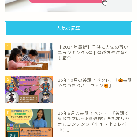
人気の記事
1
【2024年最新】子供に人気の習い
事ランキング5選｜選び方や注意点
も紹介
2
23年10月の英語イベント: 『
英語
でなりきりハロウィン
』
3
23年9月の英語イベント: 『英語で
算数を学ぼう♪算数検定準拠オリジ
ナルコンテンツ（小１～小３レベ
ル）』