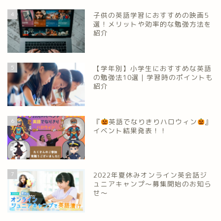
4
子供の英語学習におすすめの映画5
選！メリットや効率的な勉強方法を
紹介
5
【学年別】小学生におすすめな英語
の勉強法10選｜学習時のポイントも
紹介
6
『
英語でなりきりハロウィン
』
イベント結果発表！！
7
2022年夏休みオンライン英会話ジ
ュニアキャンプ～募集開始のお知ら
せ～