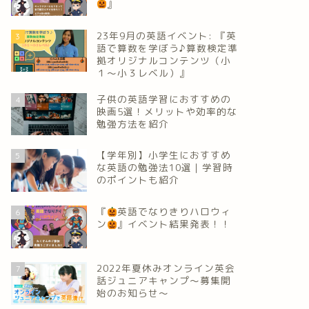
』
23年9月の英語イベント: 『英
3
語で算数を学ぼう♪算数検定準
拠オリジナルコンテンツ（小
１～小３レベル）』
子供の英語学習におすすめの
4
映画5選！メリットや効率的な
勉強方法を紹介
【学年別】小学生におすすめ
5
な英語の勉強法10選｜学習時
のポイントも紹介
『
英語でなりきりハロウィ
6
ン
』イベント結果発表！！
2022年夏休みオンライン英会
7
話ジュニアキャンプ～募集開
始のお知らせ～