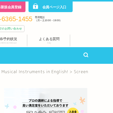
料新規会員登録
会員ページ入口
-6365-1455
専用電話
（月～土10:00－19:00）
でのお問い合わせ
師/予約状況
よくある質問
CHERS SCHEDULE
FAQ
l Instruments in English!
>
Screen