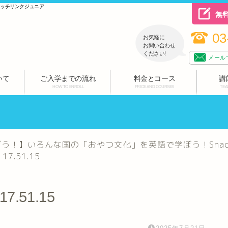
ハッチリンクジュニア
無
03
お気軽に
お問い合わせ
ください!
メール
いて
ご入学までの流れ
料金とコース
講
HOW TO ENROLL
PRICE AND COURSES
TEA
】いろんな国の「おやつ文化」を英語で学ぼう！Snacks Around 
 17.51.15
 17.51.15