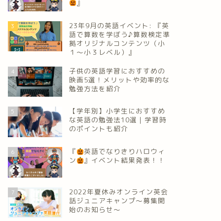
』
23年9月の英語イベント: 『英
3
語で算数を学ぼう♪算数検定準
拠オリジナルコンテンツ（小
１～小３レベル）』
子供の英語学習におすすめの
4
映画5選！メリットや効率的な
勉強方法を紹介
【学年別】小学生におすすめ
5
な英語の勉強法10選｜学習時
のポイントも紹介
『
英語でなりきりハロウィ
6
ン
』イベント結果発表！！
2022年夏休みオンライン英会
7
話ジュニアキャンプ～募集開
始のお知らせ～