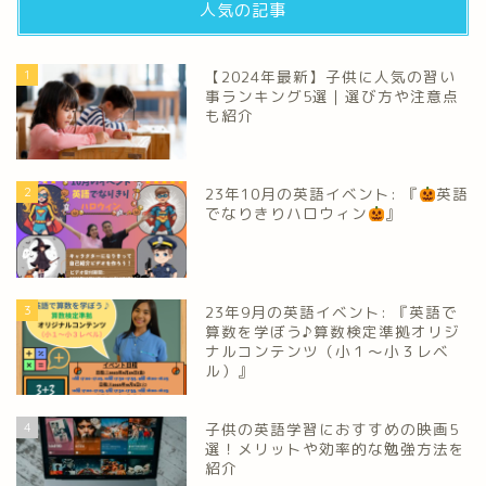
人気の記事
1
【2024年最新】子供に人気の習い
事ランキング5選｜選び方や注意点
も紹介
2
23年10月の英語イベント: 『
英語
でなりきりハロウィン
』
3
23年9月の英語イベント: 『英語で
算数を学ぼう♪算数検定準拠オリジ
ナルコンテンツ（小１～小３レベ
ル）』
4
子供の英語学習におすすめの映画5
選！メリットや効率的な勉強方法を
紹介