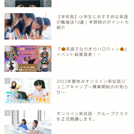
5
【学年別】小学生におすすめな英語
の勉強法10選｜学習時のポイントも
紹介
6
『
英語でなりきりハロウィン
』
イベント結果発表！！
7
2022年夏休みオンライン英会話ジ
ュニアキャンプ～募集開始のお知ら
せ～
8
オンライン英会話・グループクラス
を正式開講します。