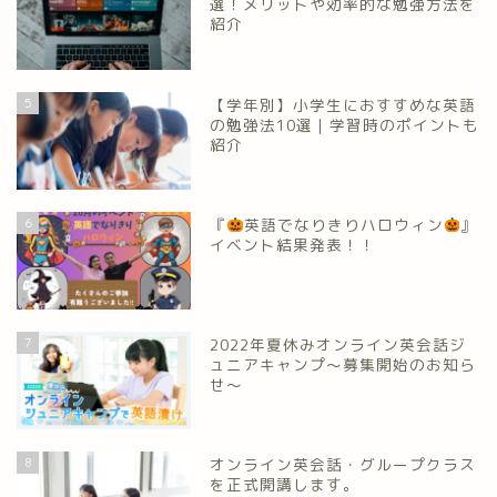
選！メリットや効率的な勉強方法を
紹介
5
【学年別】小学生におすすめな英語
の勉強法10選｜学習時のポイントも
紹介
6
『
英語でなりきりハロウィン
』
イベント結果発表！！
7
2022年夏休みオンライン英会話ジ
ュニアキャンプ～募集開始のお知ら
せ～
8
オンライン英会話・グループクラス
を正式開講します。