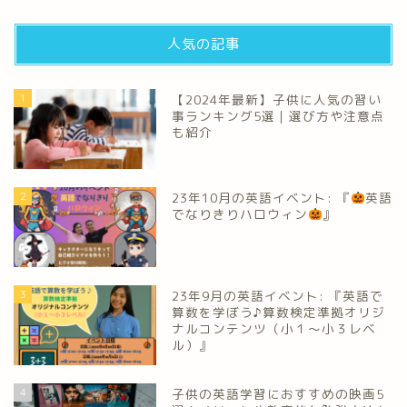
人気の記事
1
【2024年最新】子供に人気の習い
事ランキング5選｜選び方や注意点
も紹介
2
23年10月の英語イベント: 『
英語
でなりきりハロウィン
』
3
23年9月の英語イベント: 『英語で
算数を学ぼう♪算数検定準拠オリジ
ナルコンテンツ（小１～小３レベ
ル）』
4
子供の英語学習におすすめの映画5