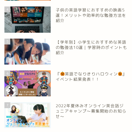
4
子供の英語学習におすすめの映画5
選！メリットや効率的な勉強方法を
紹介
5
【学年別】小学生におすすめな英語
の勉強法10選｜学習時のポイントも
紹介
6
『
英語でなりきりハロウィン
』
イベント結果発表！！
7
2022年夏休みオンライン英会話ジ
ュニアキャンプ～募集開始のお知ら
せ～