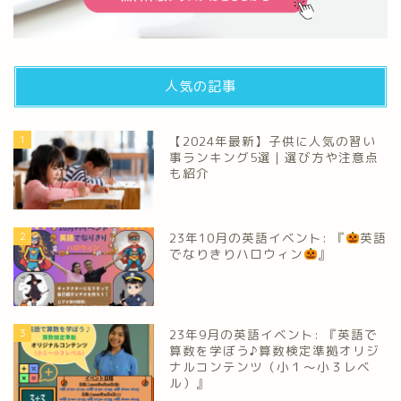
人気の記事
1
【2024年最新】子供に人気の習い
事ランキング5選｜選び方や注意点
も紹介
2
23年10月の英語イベント: 『
英語
でなりきりハロウィン
』
3
23年9月の英語イベント: 『英語で
算数を学ぼう♪算数検定準拠オリジ
ナルコンテンツ（小１～小３レベ
ル）』