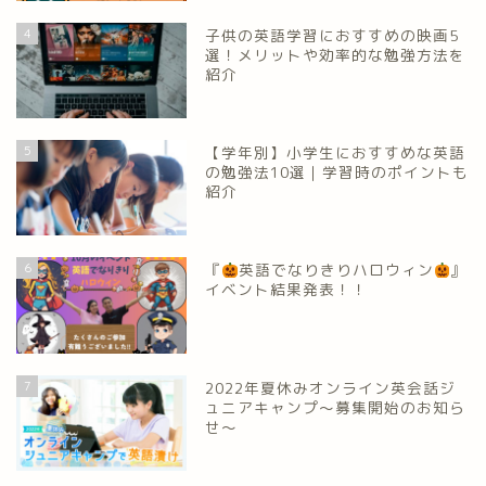
4
子供の英語学習におすすめの映画5
選！メリットや効率的な勉強方法を
紹介
5
【学年別】小学生におすすめな英語
の勉強法10選｜学習時のポイントも
紹介
6
『
英語でなりきりハロウィン
』
イベント結果発表！！
7
2022年夏休みオンライン英会話ジ
ュニアキャンプ～募集開始のお知ら
せ～