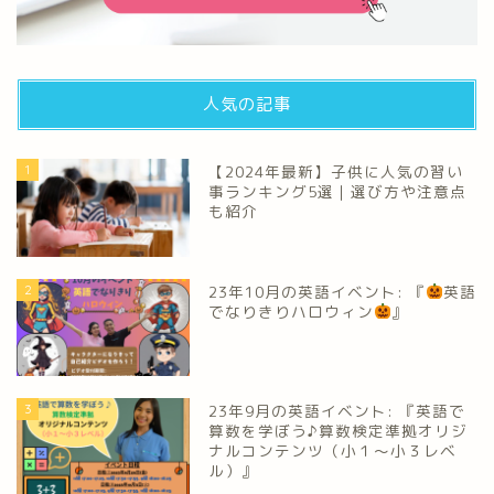
人気の記事
1
【2024年最新】子供に人気の習い
事ランキング5選｜選び方や注意点
も紹介
2
23年10月の英語イベント: 『
英語
でなりきりハロウィン
』
3
23年9月の英語イベント: 『英語で
算数を学ぼう♪算数検定準拠オリジ
ナルコンテンツ（小１～小３レベ
ル）』