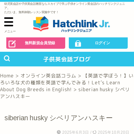
幼児英会話や子供英会話教室ならスカイプで学ぶ子供オンライン英会話のハッチリンクジュニ
で
ア。
の
ただいま、無料体験レッスン実施中です！
お
問
い
合
わ
メニュー
せ
無料新規会員登録
ログイン
子供英会話ブログ
Home
>
オンライン英会話コラム
>
【英語で学ぼう！】い
ろいろな犬の種類を英語で学んでみる！Let’s Learn
About Dog Breeds in English!
>
siberian husky シベリ
アンハスキー
siberian husky シベリアンハスキー
2025年6月3日
/
2025年10月20日