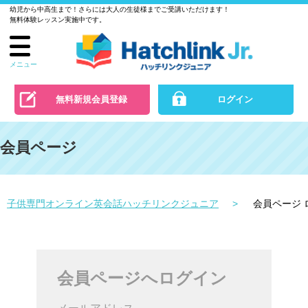
幼児から中高生まで！さらには大人の生徒様までご受講いただけます！
ル
無料体験レッスン実施中です。
で
の
お
メニュー
問
い
無料新規会員登録
ログイン
合
わ
会員ページ
せ
子供専門オンライン英会話ハッチリンクジュニア
会員ページ 