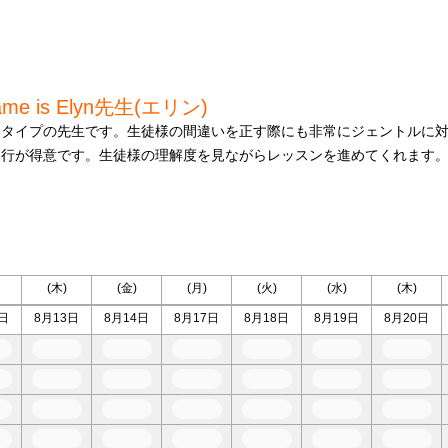
name is Elyn先生(エリン)
いタイプの先生です。生徒様の間違いを正す際にも非常にジェントルに
進行が得意です。生徒様の理解度を見ながらレッスンを進めてくれます
。
(木)
(金)
(月)
(火)
(水)
(木)
日
8月13日
8月14日
8月17日
8月18日
8月19日
8月20日