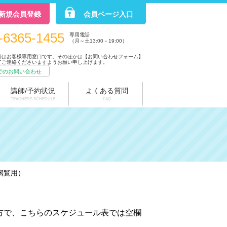
新規会員登録
会員ページ入口
-6365-1455
専用電話
（月～土13:00－19:00）
号はお客様専用窓口です。そのほかは【お問い合わせフォーム】
てご連絡くださいますようお願い申し上げます。
でのお問い合わせ
講師/予約状況
よくある質問
TEACHERS SCHEDULE
FAQ
（閲覧用）
方で、こちらのスケジュール表では空欄