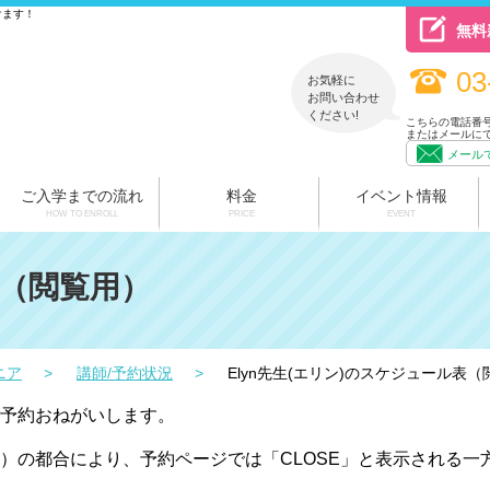
けます！
無料
03
お気軽に
お問い合わせ
ください!
こちらの電話番
またはメールに
メール
ご入学までの流れ
料金
イベント情報
HOW TO ENROLL
PRICE
EVENT
（閲覧用）
ニア
講師/予約状況
Elyn先生(エリン)のスケジュール表
予約おねがいします。
）の都合により、予約ページでは「CLOSE」と表示される一