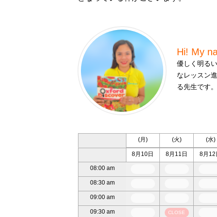
Hi! My 
優しく明る
なレッスン
る先生です
(月)
(火)
(水)
8月10日
8月11日
8月12
08:00 am
08:30 am
09:00 am
09:30 am
CLOSE