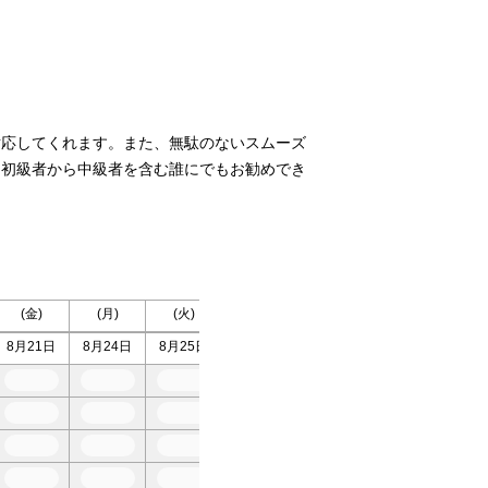
対応してくれます。また、無駄のないスムーズ
。初級者から中級者を含む誰にでもお勧めでき
(金)
(月)
(火)
(水)
(木)
(金)
(
8月21日
8月24日
8月25日
8月26日
8月27日
8月28日
9