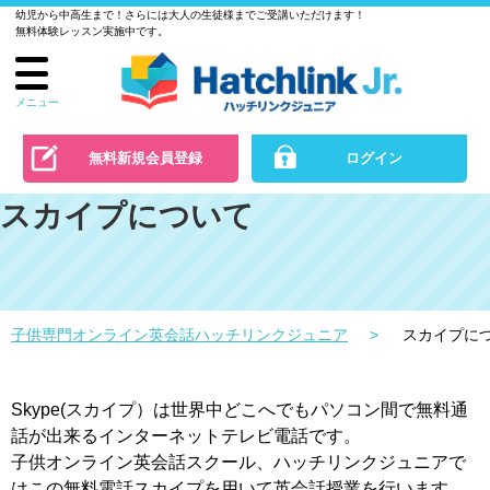
幼児から中高生まで！さらには大人の生徒様までご受講いただけます！
ル
無料体験レッスン実施中です。
で
の
お
メニュー
問
い
無料新規会員登録
ログイン
合
スカイプについて
わ
せ
子供専門オンライン英会話ハッチリンクジュニア
スカイプに
Skype(スカイプ）は世界中どこへでもパソコン間で無料通
話が出来るインターネットテレビ電話です。
子供オンライン英会話スクール、ハッチリンクジュニアで
はこの無料電話スカイプを用いて英会話授業を行います。